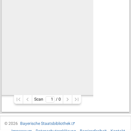
Scan
/ 
0
©
2026
Bayerische Staatsbibliothek
Impressum
Datenschutzerklärung
Barrierefreiheit
Kontakt