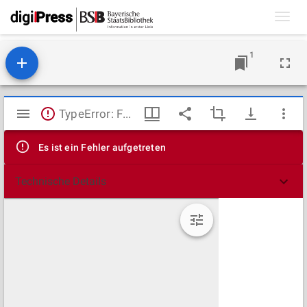
Toggl
navig
1
Mirador
TypeError: Failed to fetch
Viewer
Es ist ein Fehler aufgetreten
Technische Details