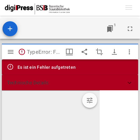
Toggl
navig
1
Mirador
TypeError: Failed to fetch
Viewer
Es ist ein Fehler aufgetreten
Technische Details