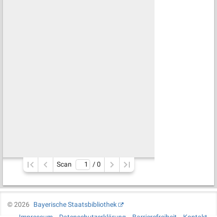
Scan
/ 
0
©
2026
Bayerische Staatsbibliothek
Impressum
Datenschutzerklärung
Barrierefreiheit
Kontakt