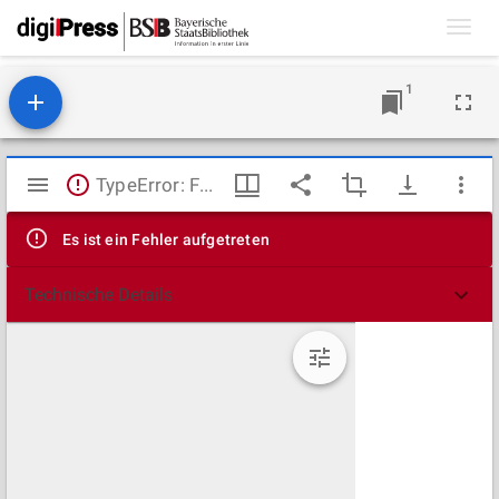
Toggl
navig
1
Mirador
TypeError: Failed to fetch
Viewer
Es ist ein Fehler aufgetreten
Technische Details