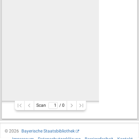
Scan
/ 
0
©
2026
Bayerische Staatsbibliothek
Impressum
Datenschutzerklärung
Barrierefreiheit
Kontakt