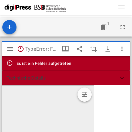
Toggl
navig
1
Mirador
TypeError: Failed to fetch
Viewer
Es ist ein Fehler aufgetreten
Technische Details