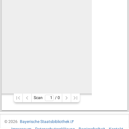
Scan
/ 
0
©
2026
Bayerische Staatsbibliothek
Impressum
Datenschutzerklärung
Barrierefreiheit
Kontakt