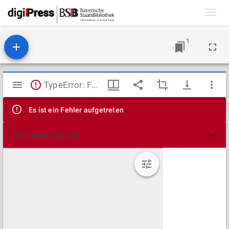
Toggl
navig
1
Mirador
TypeError: Failed to fetch
Viewer
Es ist ein Fehler aufgetreten
Technische Details