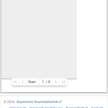
Scan
/ 
0
©
2026
Bayerische Staatsbibliothek
Impressum
Datenschutzerklärung
Barrierefreiheit
Kontakt