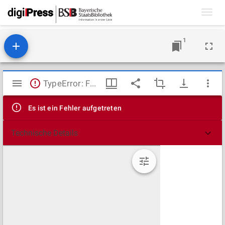
Toggl
navig
1
Mirador
TypeError: Failed to fetch
Viewer
Es ist ein Fehler aufgetreten
Technische Details