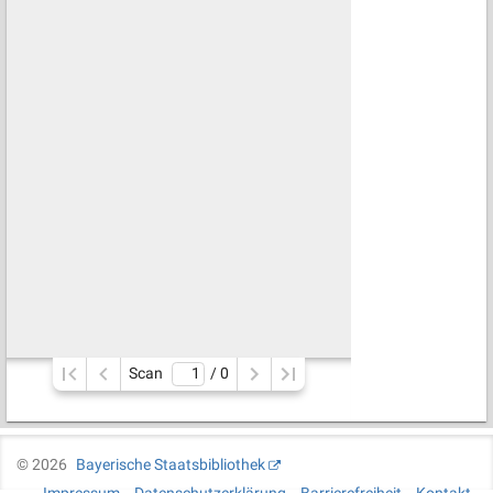
Scan
/ 
0
©
2026
Bayerische Staatsbibliothek
Impressum
Datenschutzerklärung
Barrierefreiheit
Kontakt