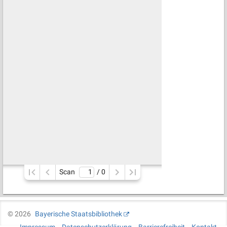
Scan
/ 
0
©
2026
Bayerische Staatsbibliothek
Impressum
Datenschutzerklärung
Barrierefreiheit
Kontakt