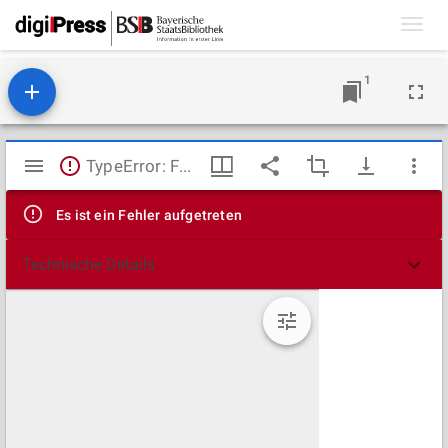
Toggl
navig
1
Mirador
TypeError: Failed to fetch
Viewer
Es ist ein Fehler aufgetreten
Technische Details