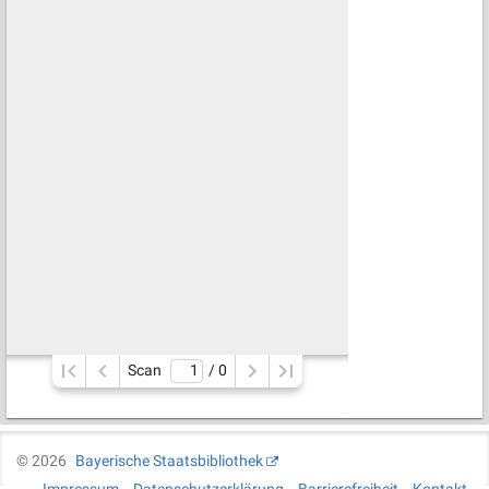
Scan
/ 
0
©
2026
Bayerische Staatsbibliothek
Impressum
Datenschutzerklärung
Barrierefreiheit
Kontakt