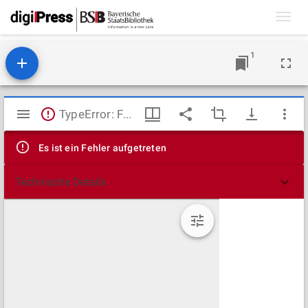
Toggl
navig
1
Mirador
TypeError: Failed to fetch
Viewer
Es ist ein Fehler aufgetreten
Technische Details