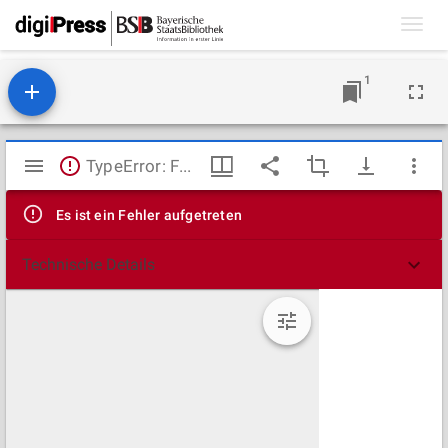
Toggl
navig
1
Mirador
TypeError: Failed to fetch
Viewer
Es ist ein Fehler aufgetreten
Technische Details