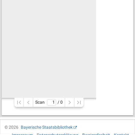
Scan
/ 
0
©
2026
Bayerische Staatsbibliothek
Impressum
Datenschutzerklärung
Barrierefreiheit
Kontakt