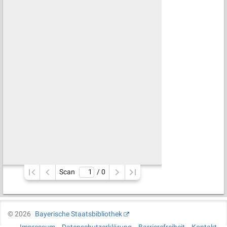
Scan
/ 
0
©
2026
Bayerische Staatsbibliothek
Impressum
Datenschutzerklärung
Barrierefreiheit
Kontakt