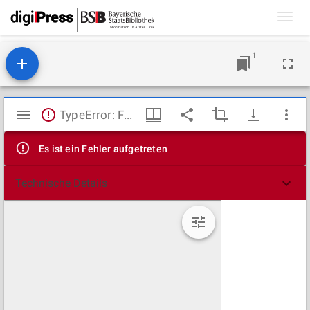
Toggl
navig
1
Mirador
TypeError: Failed to fetch
Viewer
Es ist ein Fehler aufgetreten
Technische Details