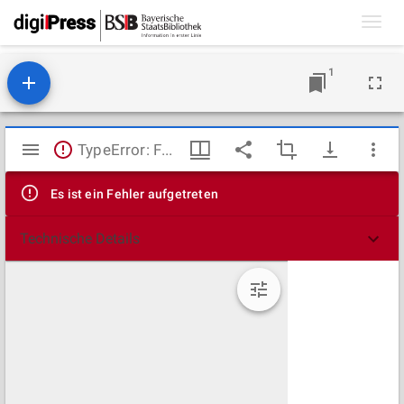
Toggl
navig
1
Mirador
TypeError: Failed to fetch
Viewer
Es ist ein Fehler aufgetreten
Technische Details