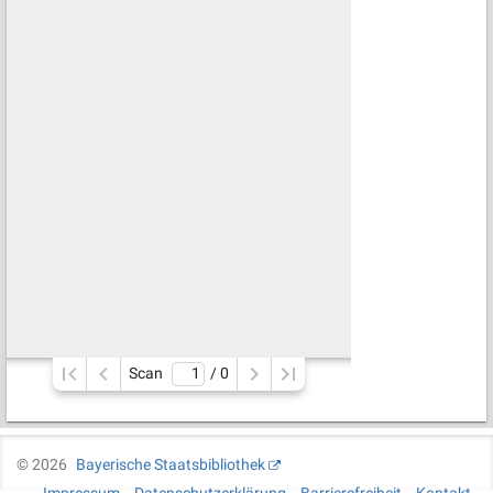
Scan
/ 
0
©
2026
Bayerische Staatsbibliothek
Impressum
Datenschutzerklärung
Barrierefreiheit
Kontakt