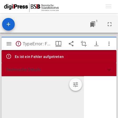
Toggl
navig
1
Mirador
TypeError: Failed to fetch
Viewer
Es ist ein Fehler aufgetreten
Technische Details