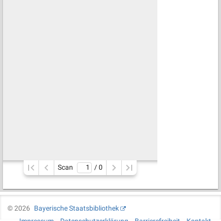
Scan
/ 
0
©
2026
Bayerische Staatsbibliothek
Impressum
Datenschutzerklärung
Barrierefreiheit
Kontakt