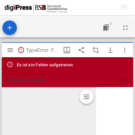
Toggl
navig
1
Mirador
TypeError: Failed to fetch
Viewer
Es ist ein Fehler aufgetreten
Technische Details