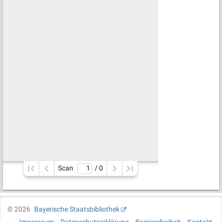
Scan
/ 
0
©
2026
Bayerische Staatsbibliothek
Impressum
Datenschutzerklärung
Barrierefreiheit
Kontakt