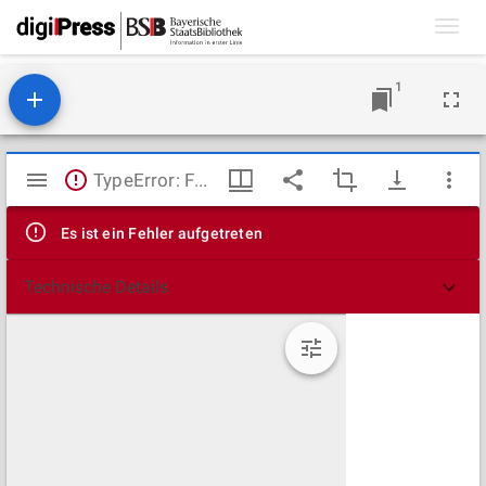
Toggl
navig
1
Mirador
TypeError: Failed to fetch
Viewer
Es ist ein Fehler aufgetreten
Technische Details