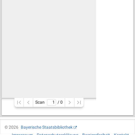
Scan
/ 
0
©
2026
Bayerische Staatsbibliothek
Impressum
Datenschutzerklärung
Barrierefreiheit
Kontakt