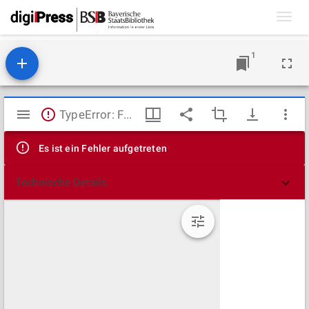
Toggl
navig
1
Mirador
TypeError: Failed to fetch
Viewer
Es ist ein Fehler aufgetreten
Technische Details