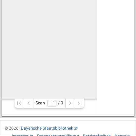
Scan
/ 
0
©
2026
Bayerische Staatsbibliothek
Impressum
Datenschutzerklärung
Barrierefreiheit
Kontakt