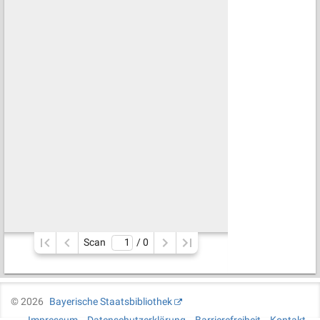
Scan
/ 
0
©
2026
Bayerische Staatsbibliothek
Impressum
Datenschutzerklärung
Barrierefreiheit
Kontakt