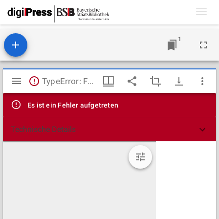
Toggl
navig
1
Mirador
TypeError: Failed to fetch
Viewer
Es ist ein Fehler aufgetreten
Technische Details