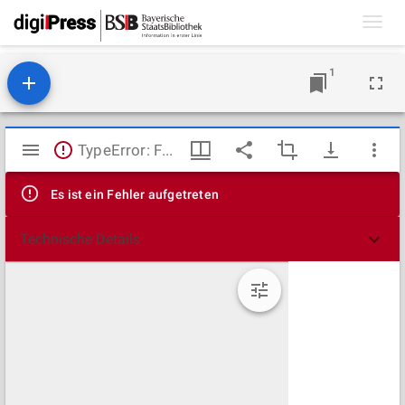
Toggl
navig
1
Mirador
TypeError: Failed to fetch
Viewer
Es ist ein Fehler aufgetreten
Technische Details