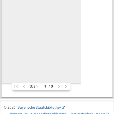
Scan
/ 
0
©
2026
Bayerische Staatsbibliothek
Impressum
Datenschutzerklärung
Barrierefreiheit
Kontakt