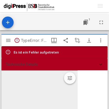
Toggl
navig
1
Mirador
TypeError: Failed to fetch
Viewer
Es ist ein Fehler aufgetreten
Technische Details