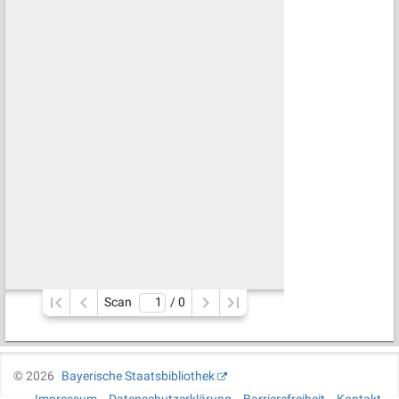
Scan
/ 
0
©
2026
Bayerische Staatsbibliothek
Impressum
Datenschutzerklärung
Barrierefreiheit
Kontakt