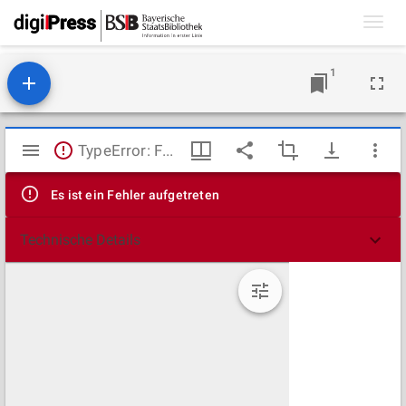
Toggl
navig
1
Mirador
TypeError: Failed to fetch
Viewer
Es ist ein Fehler aufgetreten
Technische Details