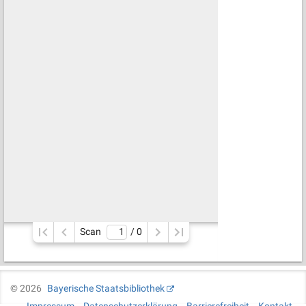
Scan
/ 
0
©
2026
Bayerische Staatsbibliothek
Impressum
Datenschutzerklärung
Barrierefreiheit
Kontakt