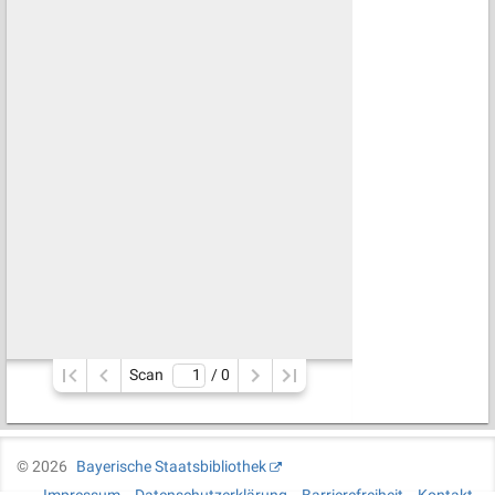
Scan
/ 
0
©
2026
Bayerische Staatsbibliothek
Impressum
Datenschutzerklärung
Barrierefreiheit
Kontakt