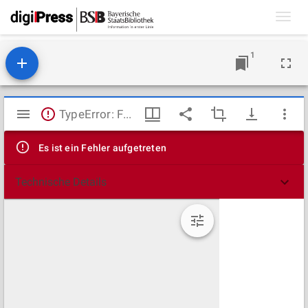
Toggl
navig
1
Mirador
TypeError: Failed to fetch
Viewer
Es ist ein Fehler aufgetreten
Technische Details