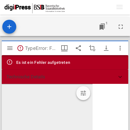
Toggl
navig
1
Mirador
TypeError: Failed to fetch
Viewer
Es ist ein Fehler aufgetreten
Technische Details