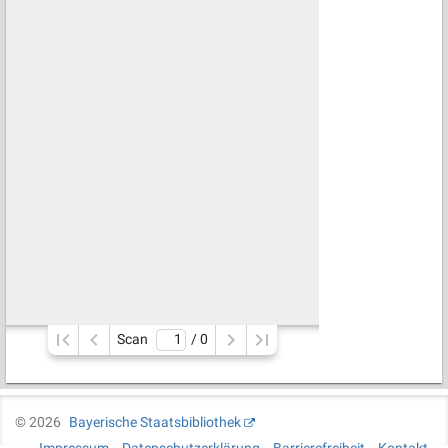
Scan
/ 
0
©
2026
Bayerische Staatsbibliothek
Impressum
Datenschutzerklärung
Barrierefreiheit
Kontakt