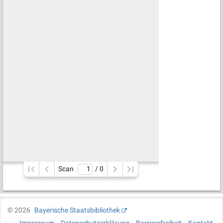
Scan
/ 
0
©
2026
Bayerische Staatsbibliothek
Impressum
Datenschutzerklärung
Barrierefreiheit
Kontakt