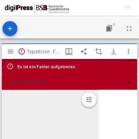
Toggl
navig
1
Mirador
TypeError: Failed to fetch
Viewer
Es ist ein Fehler aufgetreten
Technische Details