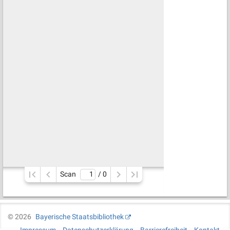
Scan
/ 
0
©
2026
Bayerische Staatsbibliothek
Impressum
Datenschutzerklärung
Barrierefreiheit
Kontakt