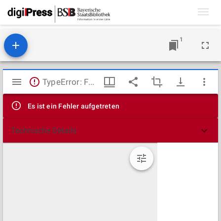
Toggl
navig
1
Mirador
TypeError: Failed to fetch
Viewer
Es ist ein Fehler aufgetreten
Technische Details