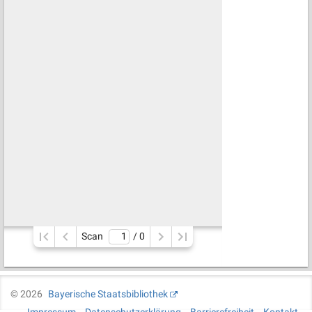
Scan
/ 
0
©
2026
Bayerische Staatsbibliothek
Impressum
Datenschutzerklärung
Barrierefreiheit
Kontakt