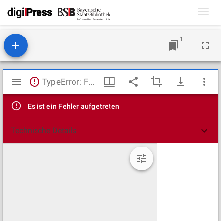
Toggl
navig
1
Mirador
TypeError: Failed to fetch
Viewer
Es ist ein Fehler aufgetreten
Technische Details