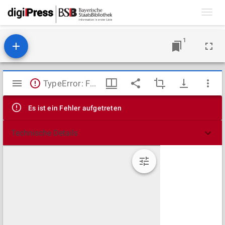
Toggl
navig
1
Mirador
TypeError: Failed to fetch
Viewer
Es ist ein Fehler aufgetreten
Technische Details