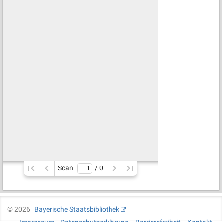
Scan
/ 
0
©
2026
Bayerische Staatsbibliothek
Impressum
Datenschutzerklärung
Barrierefreiheit
Kontakt