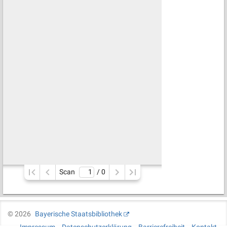
Scan
/ 
0
©
2026
Bayerische Staatsbibliothek
Impressum
Datenschutzerklärung
Barrierefreiheit
Kontakt