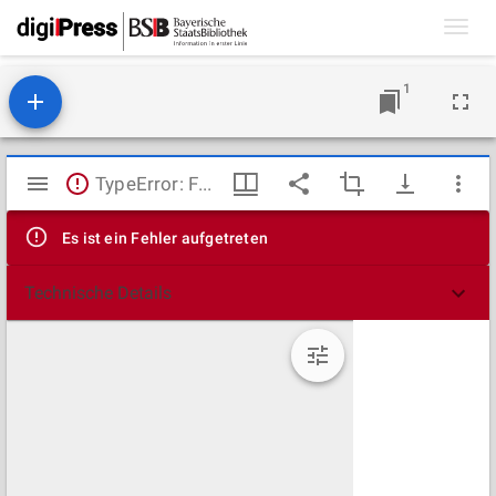
Toggl
navig
1
Mirador
TypeError: Failed to fetch
Viewer
Es ist ein Fehler aufgetreten
Technische Details