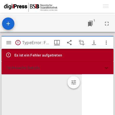
Toggl
navig
1
Mirador
TypeError: Failed to fetch
Viewer
Es ist ein Fehler aufgetreten
Technische Details