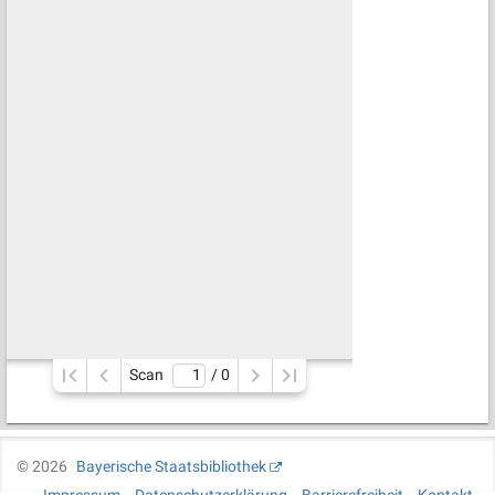
Scan
/ 
0
©
2026
Bayerische Staatsbibliothek
Impressum
Datenschutzerklärung
Barrierefreiheit
Kontakt