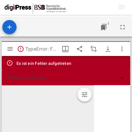
Toggl
navig
1
Mirador
TypeError: Failed to fetch
Viewer
Es ist ein Fehler aufgetreten
Technische Details