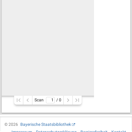
Scan
/ 
0
©
2026
Bayerische Staatsbibliothek
Impressum
Datenschutzerklärung
Barrierefreiheit
Kontakt