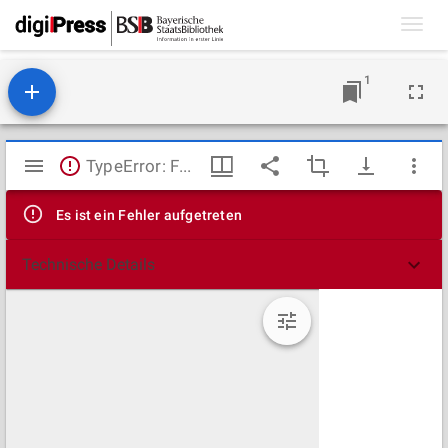
Toggl
navig
1
Mirador
TypeError: Failed to fetch
Viewer
Es ist ein Fehler aufgetreten
Technische Details