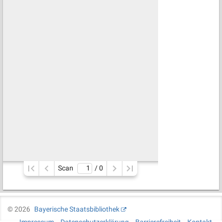
Scan
/ 
0
©
2026
Bayerische Staatsbibliothek
Impressum
Datenschutzerklärung
Barrierefreiheit
Kontakt