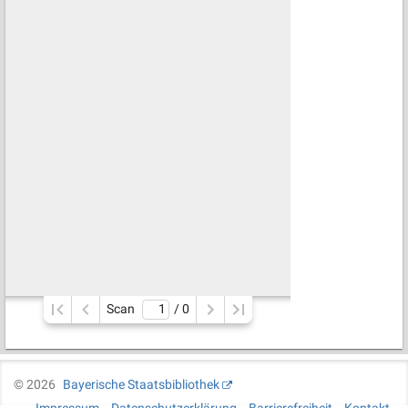
Scan
/ 
0
©
2026
Bayerische Staatsbibliothek
Impressum
Datenschutzerklärung
Barrierefreiheit
Kontakt