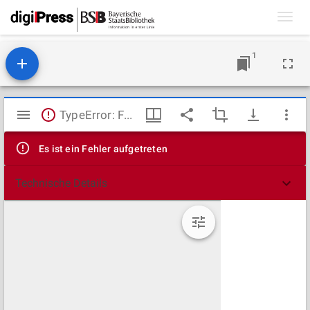
Toggl
navig
1
Mirador
TypeError: Failed to fetch
Viewer
Es ist ein Fehler aufgetreten
Technische Details