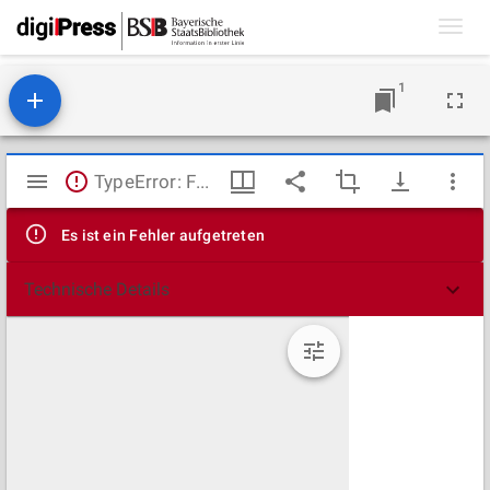
Toggl
navig
1
Mirador
TypeError: Failed to fetch
Viewer
Es ist ein Fehler aufgetreten
Technische Details