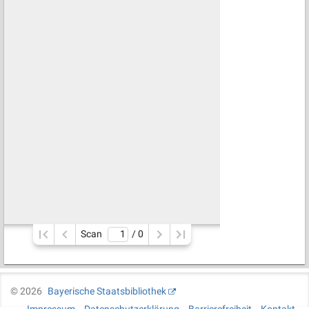
Scan
/ 
0
©
2026
Bayerische Staatsbibliothek
Impressum
Datenschutzerklärung
Barrierefreiheit
Kontakt