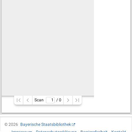
Scan
/ 
0
©
2026
Bayerische Staatsbibliothek
Impressum
Datenschutzerklärung
Barrierefreiheit
Kontakt