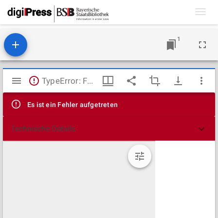
Toggl
navig
1
Mirador
TypeError: Failed to fetch
Viewer
Es ist ein Fehler aufgetreten
Technische Details