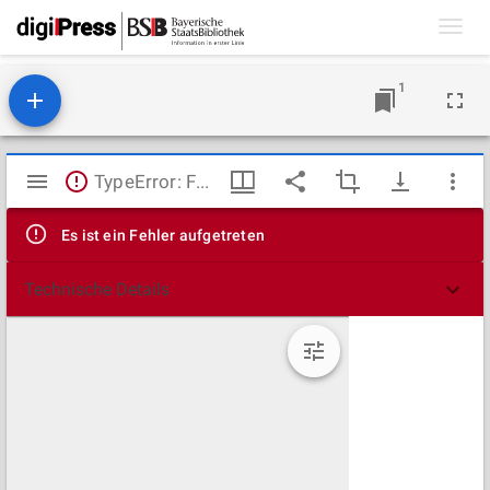
Toggl
navig
1
Mirador
TypeError: Failed to fetch
Viewer
Es ist ein Fehler aufgetreten
Technische Details