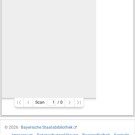
Scan
/ 
0
©
2026
Bayerische Staatsbibliothek
Impressum
Datenschutzerklärung
Barrierefreiheit
Kontakt