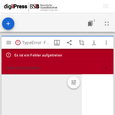
Toggl
navig
1
Mirador
TypeError: Failed to fetch
Viewer
Es ist ein Fehler aufgetreten
Technische Details