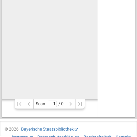
Scan
/ 
0
©
2026
Bayerische Staatsbibliothek
Impressum
Datenschutzerklärung
Barrierefreiheit
Kontakt