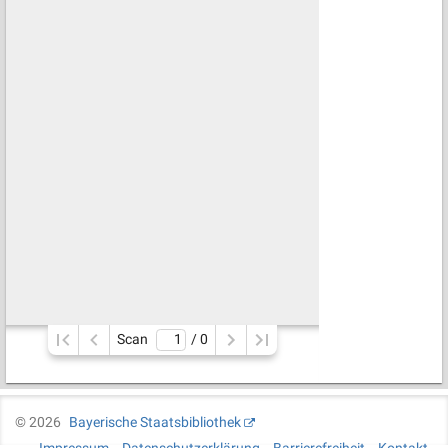
Scan
/ 
0
©
2026
Bayerische Staatsbibliothek
Impressum
Datenschutzerklärung
Barrierefreiheit
Kontakt