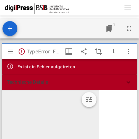
Toggl
navig
1
Mirador
TypeError: Failed to fetch
Viewer
Es ist ein Fehler aufgetreten
Technische Details