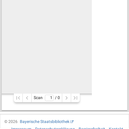
Scan
/ 
0
©
2026
Bayerische Staatsbibliothek
Impressum
Datenschutzerklärung
Barrierefreiheit
Kontakt