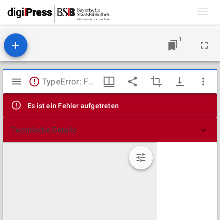
Toggl
navig
1
Mirador
TypeError: Failed to fetch
Viewer
Es ist ein Fehler aufgetreten
Technische Details