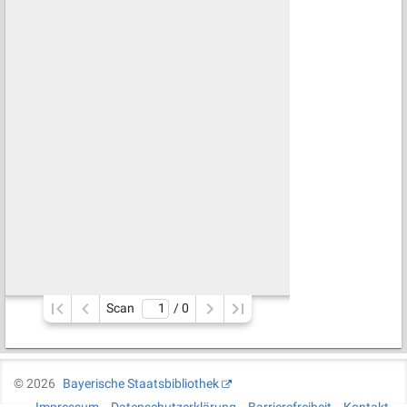
Scan
/ 
0
©
2026
Bayerische Staatsbibliothek
Impressum
Datenschutzerklärung
Barrierefreiheit
Kontakt