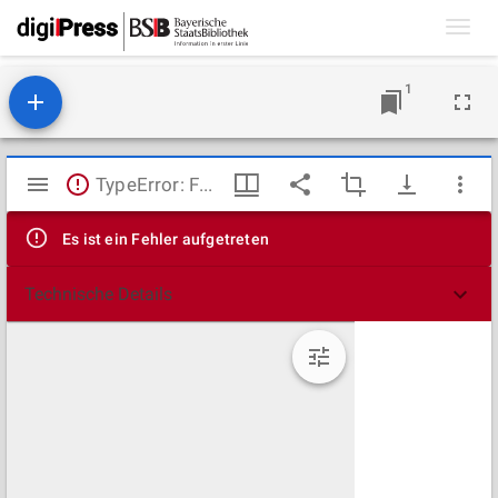
Toggl
navig
1
Mirador
TypeError: Failed to fetch
Viewer
Es ist ein Fehler aufgetreten
Technische Details