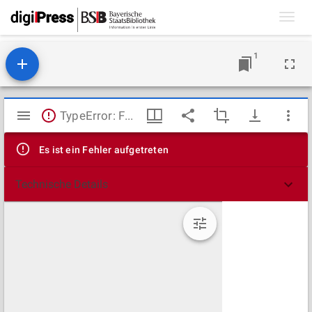
Toggl
navig
1
Mirador
TypeError: Failed to fetch
Viewer
Es ist ein Fehler aufgetreten
Technische Details