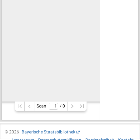
Scan
/ 
0
©
2026
Bayerische Staatsbibliothek
Impressum
Datenschutzerklärung
Barrierefreiheit
Kontakt