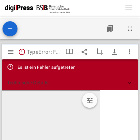
Toggl
navig
1
Mirador
TypeError: Failed to fetch
Viewer
Es ist ein Fehler aufgetreten
Technische Details