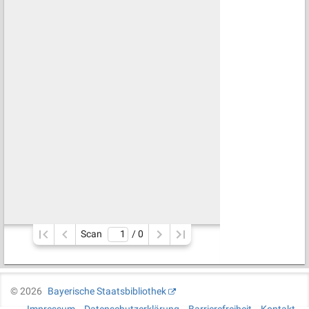
Scan
/ 
0
©
2026
Bayerische Staatsbibliothek
Impressum
Datenschutzerklärung
Barrierefreiheit
Kontakt