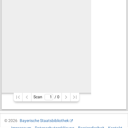
Scan
/ 
0
©
2026
Bayerische Staatsbibliothek
Impressum
Datenschutzerklärung
Barrierefreiheit
Kontakt