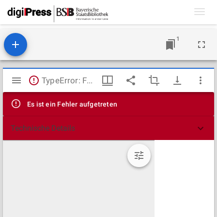
Toggl
navig
1
Mirador
TypeError: Failed to fetch
Viewer
Es ist ein Fehler aufgetreten
Technische Details