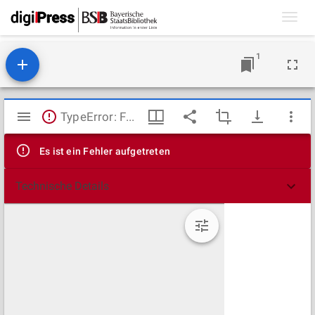
Toggl
navig
1
Mirador
TypeError: Failed to fetch
Viewer
Es ist ein Fehler aufgetreten
Technische Details