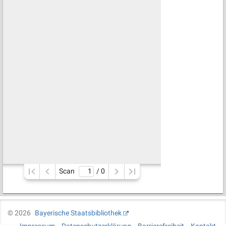
Scan
/ 
0
©
2026
Bayerische Staatsbibliothek
Impressum
Datenschutzerklärung
Barrierefreiheit
Kontakt