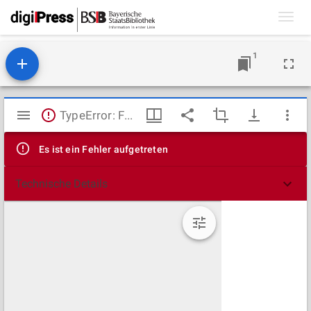
Toggl
navig
1
Mirador
TypeError: Failed to fetch
Viewer
Es ist ein Fehler aufgetreten
Technische Details