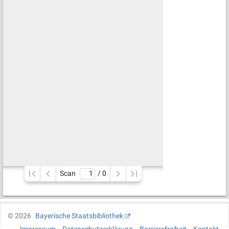
Scan
/ 
0
©
2026
Bayerische Staatsbibliothek
Impressum
Datenschutzerklärung
Barrierefreiheit
Kontakt