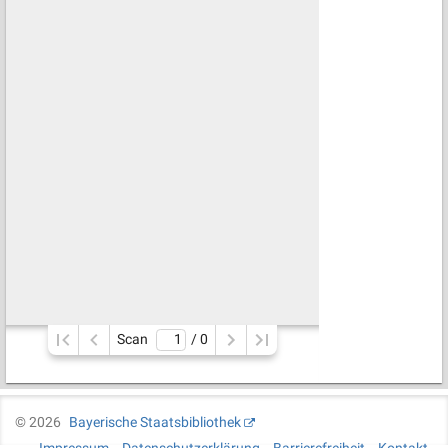
Scan
/ 
0
©
2026
Bayerische Staatsbibliothek
Impressum
Datenschutzerklärung
Barrierefreiheit
Kontakt