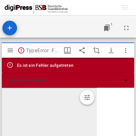
Toggl
navig
1
Mirador
TypeError: Failed to fetch
Viewer
Es ist ein Fehler aufgetreten
Technische Details