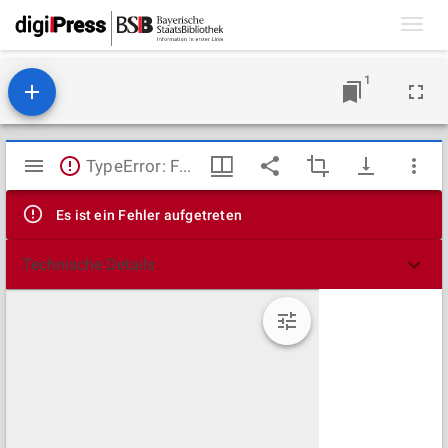
Toggl
navig
1
Mirador
TypeError: Failed to fetch
Viewer
Es ist ein Fehler aufgetreten
Technische Details