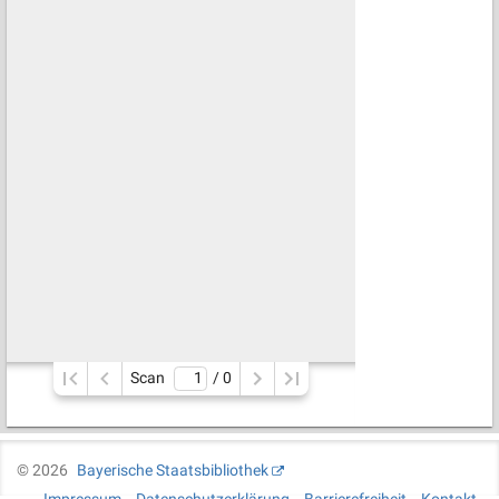
Scan
/ 
0
©
2026
Bayerische Staatsbibliothek
Impressum
Datenschutzerklärung
Barrierefreiheit
Kontakt