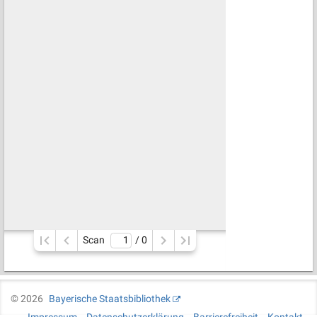
Scan
/ 
0
©
2026
Bayerische Staatsbibliothek
Impressum
Datenschutzerklärung
Barrierefreiheit
Kontakt