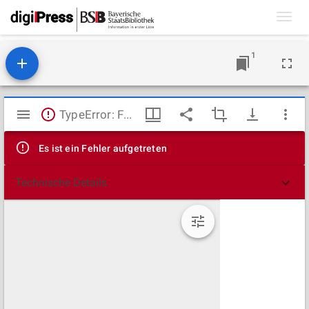
Toggl
navig
1
Mirador
TypeError: Failed to fetch
Viewer
Es ist ein Fehler aufgetreten
Technische Details