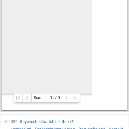
Scan
/ 
0
©
2026
Bayerische Staatsbibliothek
Impressum
Datenschutzerklärung
Barrierefreiheit
Kontakt