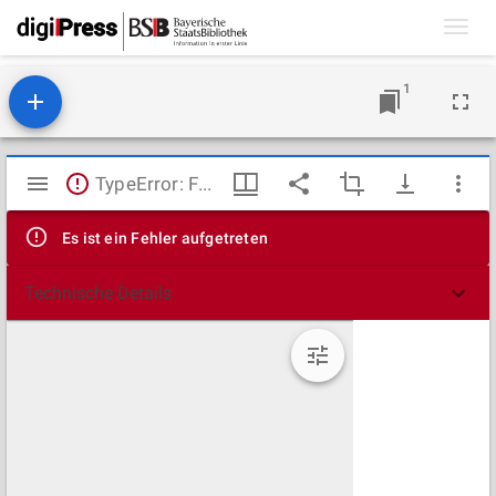
Toggl
navig
1
Mirador
TypeError: Failed to fetch
Viewer
Es ist ein Fehler aufgetreten
Technische Details