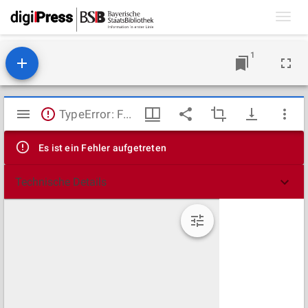
Toggl
navig
1
Mirador
TypeError: Failed to fetch
Viewer
Es ist ein Fehler aufgetreten
Technische Details