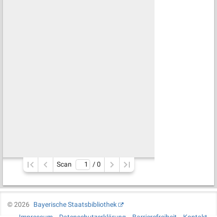
Scan
/ 
0
©
2026
Bayerische Staatsbibliothek
Impressum
Datenschutzerklärung
Barrierefreiheit
Kontakt