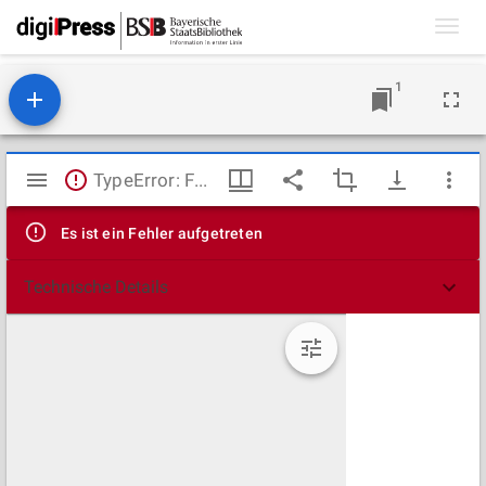
Toggl
navig
1
Mirador
TypeError: Failed to fetch
Viewer
Es ist ein Fehler aufgetreten
Technische Details