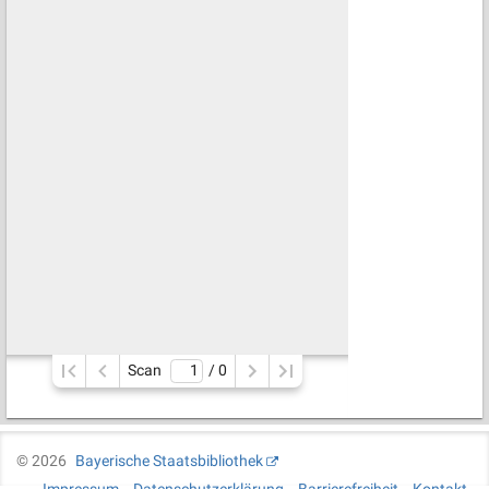
Scan
/ 
0
©
2026
Bayerische Staatsbibliothek
Impressum
Datenschutzerklärung
Barrierefreiheit
Kontakt