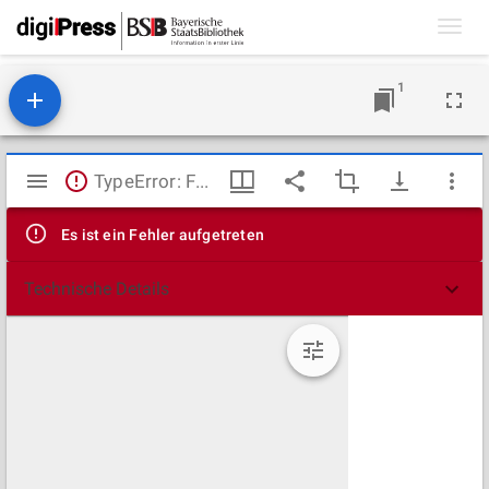
Toggl
navig
1
Mirador
TypeError: Failed to fetch
Viewer
Es ist ein Fehler aufgetreten
Technische Details