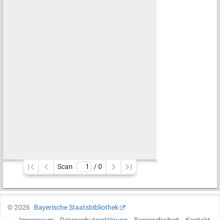
Scan
/ 
0
©
2026
Bayerische Staatsbibliothek
Impressum
Datenschutzerklärung
Barrierefreiheit
Kontakt