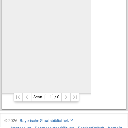
Scan
/ 
0
©
2026
Bayerische Staatsbibliothek
Impressum
Datenschutzerklärung
Barrierefreiheit
Kontakt