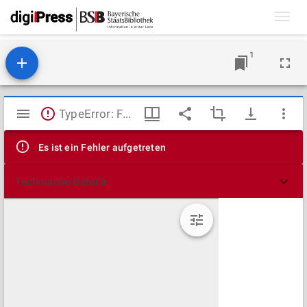
Toggl
navig
1
Mirador
TypeError: Failed to fetch
Viewer
Es ist ein Fehler aufgetreten
Technische Details